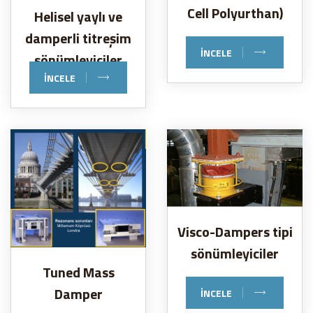
Cell Polyurthan)
Helisel yaylı ve
damperli titreşim
İNCELE
sönümleyiciler
İNCELE
Visco-Dampers tipi
sönümleyiciler
Tuned Mass
Damper
İNCELE