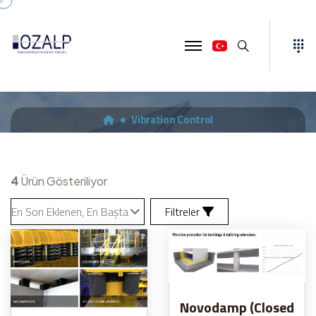
Ara
Vibration Control
Vibration Control
4
Ürün Gösteriliyor
En Son Eklenen, En Başta
Filtreler
Novodamp (Closed