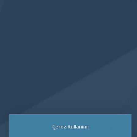
Sektörlerimiz
Partnerler
Blog
İletişim
E-Posta Bültenimize
Kaydolun
Türkiye ve yurtdışında katıldığımız fuarlar hakkında bilgi
yollamamızı isterseniz ...
Gönder
Çerez Kullanımı